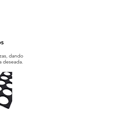
os
ezas, dando
za deseada.